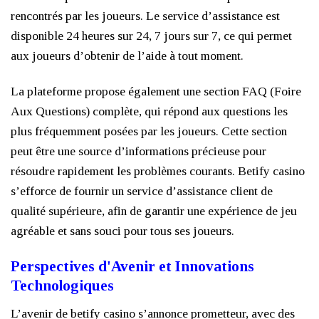
rencontrés par les joueurs. Le service d’assistance est
disponible 24 heures sur 24, 7 jours sur 7, ce qui permet
aux joueurs d’obtenir de l’aide à tout moment.
La plateforme propose également une section FAQ (Foire
Aux Questions) complète, qui répond aux questions les
plus fréquemment posées par les joueurs. Cette section
peut être une source d’informations précieuse pour
résoudre rapidement les problèmes courants. Betify casino
s’efforce de fournir un service d’assistance client de
qualité supérieure, afin de garantir une expérience de jeu
agréable et sans souci pour tous ses joueurs.
Perspectives d'Avenir et Innovations
Technologiques
L’avenir de betify casino s’annonce prometteur, avec des