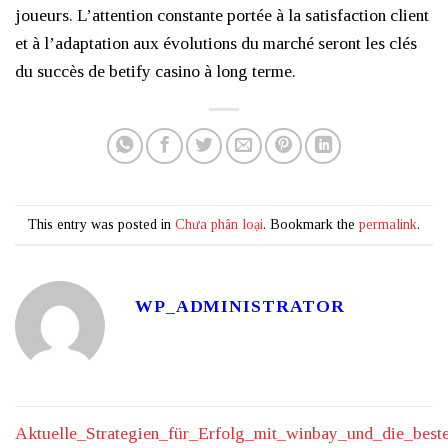
joueurs. L’attention constante portée à la satisfaction client
et à l’adaptation aux évolutions du marché seront les clés
du succès de betify casino à long terme.
This entry was posted in
Chưa phân loại
. Bookmark the
permalink
.
WP_ADMINISTRATOR
Aktuelle_Strategien_für_Erfolg_mit_winbay_und_die_best