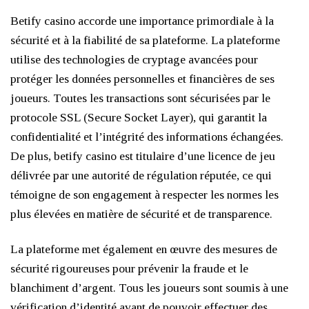
Betify casino accorde une importance primordiale à la
sécurité et à la fiabilité de sa plateforme. La plateforme
utilise des technologies de cryptage avancées pour
protéger les données personnelles et financières de ses
joueurs. Toutes les transactions sont sécurisées par le
protocole SSL (Secure Socket Layer), qui garantit la
confidentialité et l’intégrité des informations échangées.
De plus, betify casino est titulaire d’une licence de jeu
délivrée par une autorité de régulation réputée, ce qui
témoigne de son engagement à respecter les normes les
plus élevées en matière de sécurité et de transparence.
La plateforme met également en œuvre des mesures de
sécurité rigoureuses pour prévenir la fraude et le
blanchiment d’argent. Tous les joueurs sont soumis à une
vérification d’identité avant de pouvoir effectuer des