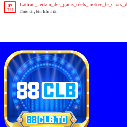
Lattrait_certain_des_gains_réels_motive_le_choix_
07
Th8
ở
Chức năng bình luận bị tắt
Lattrait_certain_des_gains_réels_motive_le_choi