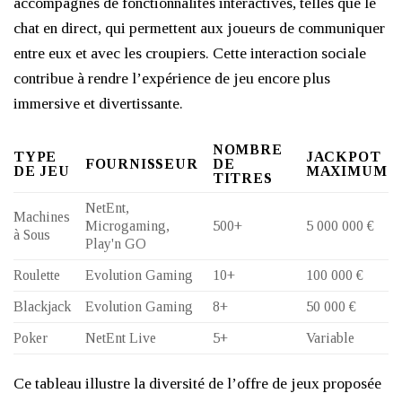
accompagnés de fonctionnalités interactives, telles que le
chat en direct, qui permettent aux joueurs de communiquer
entre eux et avec les croupiers. Cette interaction sociale
contribue à rendre l’expérience de jeu encore plus
immersive et divertissante.
NOMBRE
TYPE
JACKPOT
FOURNISSEUR
DE
DE JEU
MAXIMUM
TITRES
NetEnt,
Machines
Microgaming,
500+
5 000 000 €
à Sous
Play'n GO
Roulette
Evolution Gaming
10+
100 000 €
Blackjack
Evolution Gaming
8+
50 000 €
Poker
NetEnt Live
5+
Variable
Ce tableau illustre la diversité de l’offre de jeux proposée