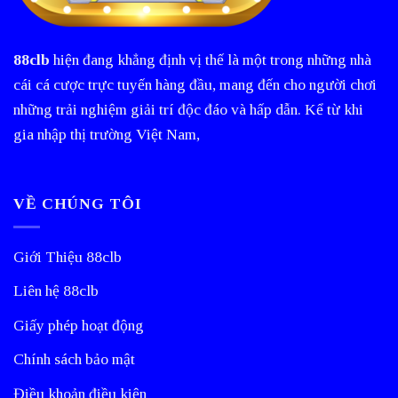
88clb
hiện đang khẳng định vị thế là một trong những nhà
cái cá cược trực tuyến hàng đầu, mang đến cho người chơi
những trải nghiệm giải trí độc đáo và hấp dẫn. Kể từ khi
gia nhập thị trường Việt Nam,
VỀ CHÚNG TÔI
Giới Thiệu 88clb
Liên hệ 88clb
Giấy phép hoạt động
Chính sách bảo mật
Điều khoản điều kiện