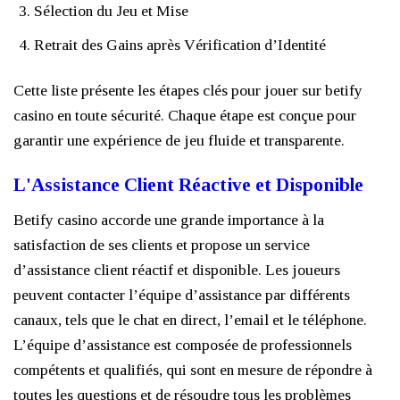
Sélection du Jeu et Mise
Retrait des Gains après Vérification d’Identité
Cette liste présente les étapes clés pour jouer sur betify
casino en toute sécurité. Chaque étape est conçue pour
garantir une expérience de jeu fluide et transparente.
L'Assistance Client Réactive et Disponible
Betify casino accorde une grande importance à la
satisfaction de ses clients et propose un service
d’assistance client réactif et disponible. Les joueurs
peuvent contacter l’équipe d’assistance par différents
canaux, tels que le chat en direct, l’email et le téléphone.
L’équipe d’assistance est composée de professionnels
compétents et qualifiés, qui sont en mesure de répondre à
toutes les questions et de résoudre tous les problèmes