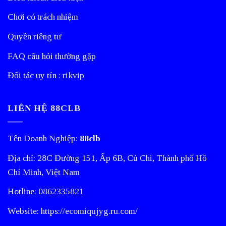
Chơi có trách nhiệm
Quyền riêng tư
FAQ câu hỏi thường gặp
Đối tác uy tín :
rikvip
LIÊN HỆ 88CLB
Tên Doanh Nghiệp:
88clb
Địa chỉ: 28C Đường 151, Ấp 6B, Củ Chi, Thành phố Hồ
Chí Minh, Việt Nam
Hotline:
0862335821
Website:
https://ecomiqujyg.ru.com/