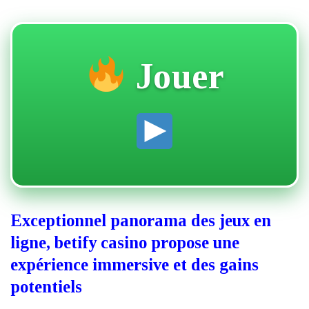
Jouer
Exceptionnel panorama des jeux en
ligne, betify casino propose une
expérience immersive et des gains
potentiels