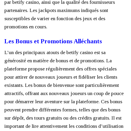
par betify casino, ainsi que la qualité des fournisseurs
partenaires. Les jackpots maximums indiqués sont
susceptibles de varier en fonction des jeux et des
promotions en cours.
Les Bonus et Promotions Alléchants
L’un des principaux atouts de betify casino est sa
générosité en matière de bonus et de promotions. La
plateforme propose régulièrement des offres spéciales
pour attirer de nouveaux joueurs et fidéliser les clients
existants. Les bonus de bienvenue sont particulièrement
attractifs, offrant aux nouveaux joueurs un coup de pouce
pour démarrer leur aventure sur la plateforme. Ces bonus
peuvent prendre différentes formes, telles que des bonus
sur dépôt, des tours gratuits ou des crédits gratuits. Il est
important de lire attentivement les conditions d’utilisation