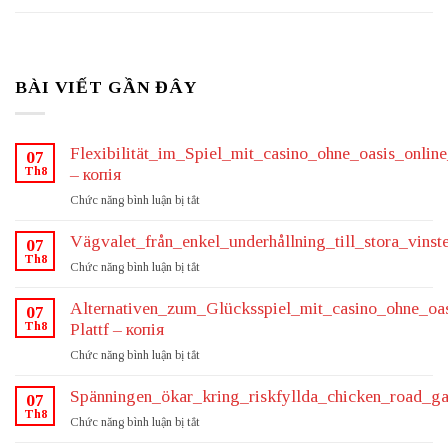
BÀI VIẾT GẦN ĐÂY
Flexibilität_im_Spiel_mit_casino_ohne_oasis_onlin
07
Th8
– копія
ở
Chức năng bình luận bị tắt
Flexibilität_im_Spiel_mit_casino_ohne_oasis_onli
–
Vägvalet_från_enkel_underhållning_till_stora_vins
07
копія
Th8
ở
Chức năng bình luận bị tắt
Vägvalet_från_enkel_underhållning_till_stora_vi
Alternativen_zum_Glücksspiel_mit_casino_ohne_oa
07
Th8
Plattf – копія
ở
Chức năng bình luận bị tắt
Alternativen_zum_Glücksspiel_mit_casino_ohne_o
Plattf
Spänningen_ökar_kring_riskfyllda_chicken_road_g
07
–
Th8
ở
Chức năng bình luận bị tắt
копія
Spänningen_ökar_kring_riskfyllda_chicken_roa