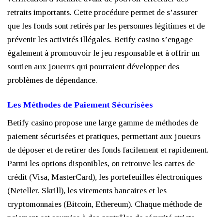
retraits importants. Cette procédure permet de s’assurer
que les fonds sont retirés par les personnes légitimes et de
prévenir les activités illégales. Betify casino s’engage
également à promouvoir le jeu responsable et à offrir un
soutien aux joueurs qui pourraient développer des
problèmes de dépendance.
Les Méthodes de Paiement Sécurisées
Betify casino propose une large gamme de méthodes de
paiement sécurisées et pratiques, permettant aux joueurs
de déposer et de retirer des fonds facilement et rapidement.
Parmi les options disponibles, on retrouve les cartes de
crédit (Visa, MasterCard), les portefeuilles électroniques
(Neteller, Skrill), les virements bancaires et les
cryptomonnaies (Bitcoin, Ethereum). Chaque méthode de