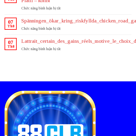
Plattf – копія
ở
Chức năng bình luận bị tắt
Alternativen_zum_Glücksspiel_mit_casino_ohne_o
Plattf
Spänningen_ökar_kring_riskfyllda_chicken_road_g
07
–
Th8
ở
Chức năng bình luận bị tắt
копія
Spänningen_ökar_kring_riskfyllda_chicken_roa
Lattrait_certain_des_gains_réels_motive_le_choix_
07
Th8
ở
Chức năng bình luận bị tắt
Lattrait_certain_des_gains_réels_motive_le_choi