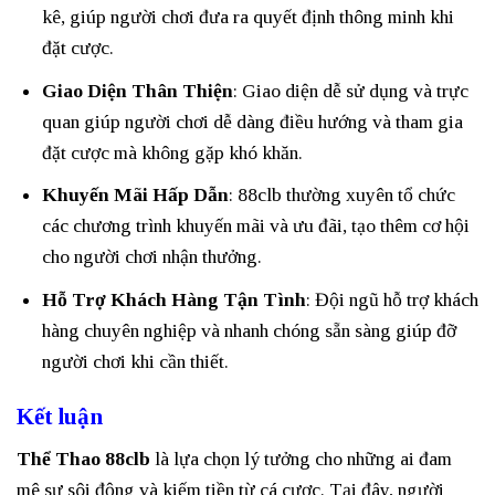
kê, giúp người chơi đưa ra quyết định thông minh khi
đặt cược.
Giao Diện Thân Thiện
: Giao diện dễ sử dụng và trực
quan giúp người chơi dễ dàng điều hướng và tham gia
đặt cược mà không gặp khó khăn.
Khuyến Mãi Hấp Dẫn
: 88clb thường xuyên tổ chức
các chương trình khuyến mãi và ưu đãi, tạo thêm cơ hội
cho người chơi nhận thưởng.
Hỗ Trợ Khách Hàng Tận Tình
: Đội ngũ hỗ trợ khách
hàng chuyên nghiệp và nhanh chóng sẵn sàng giúp đỡ
người chơi khi cần thiết.
Kết luận
Thể Thao 88clb
là lựa chọn lý tưởng cho những ai đam
mê sự sôi động và kiếm tiền từ cá cược. Tại đây, người