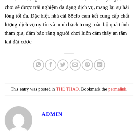
chơi sẽ được trải nghiệm đa dạng dịch vụ, mang lại sự hài
lòng tối đa. Đặc biệt, nhà cái 88clb cam kết cung cấp chất
lượng dịch vụ uy tín và minh bạch trong toàn bộ quá trình
tham gia, đảm bảo rằng người chơi luôn cảm thấy an tâm
khi đặt cược.
This entry was posted in
THỂ THAO
. Bookmark the
permalink
.
ADMIN