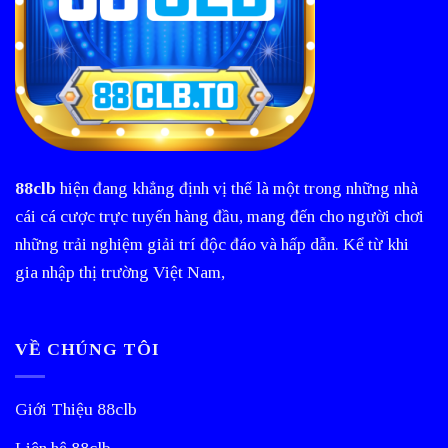
88clb
hiện đang khẳng định vị thế là một trong những nhà
cái cá cược trực tuyến hàng đầu, mang đến cho người chơi
những trải nghiệm giải trí độc đáo và hấp dẫn. Kể từ khi
gia nhập thị trường Việt Nam,
VỀ CHÚNG TÔI
Giới Thiệu 88clb
Liên hệ 88clb