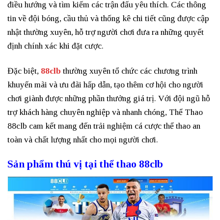
điều hướng và tìm kiếm các trận đấu yêu thích. Các thông
tin về đội bóng, cầu thủ và thống kê chi tiết cũng được cập
nhật thường xuyên, hỗ trợ người chơi đưa ra những quyết
định chính xác khi đặt cược.
Đặc biệt,
88clb
thường xuyên tổ chức các chương trình
khuyến mãi và ưu đãi hấp dẫn, tạo thêm cơ hội cho người
chơi giành được những phần thưởng giá trị. Với đội ngũ hỗ
trợ khách hàng chuyên nghiệp và nhanh chóng, Thể Thao
88clb cam kết mang đến trải nghiệm cá cược thể thao an
toàn và chất lượng nhất cho mọi người chơi.
Sản phẩm thú vị tại thể thao 88clb