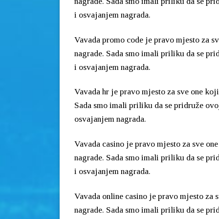
nagrade. Sada smo imali priliku da se pri
i osvajanjem nagrada.
Vavada promo code je pravo mjesto za sve 
nagrade. Sada smo imali priliku da se pri
i osvajanjem nagrada.
Vavada hr je pravo mjesto za sve one koji 
Sada smo imali priliku da se pridruže ovoj
osvajanjem nagrada.
Vavada casino je pravo mjesto za sve one k
nagrade. Sada smo imali priliku da se pri
i osvajanjem nagrada.
Vavada online casino je pravo mjesto za sv
nagrade. Sada smo imali priliku da se pri