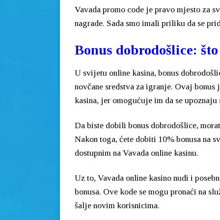
Vavada promo code je pravo mjesto za sve 
nagrade. Sada smo imali priliku da se pri
Bonus dobrodošlice: što 
U svijetu online kasina, bonus dobrodošli
novčane sredstva za igranje. Ovaj bonus j
kasina, jer omogućuje im da se upoznaju s
Da biste dobili bonus dobrodošlice, morat
Nakon toga, ćete dobiti 10% bonusa na svo
dostupnim na Vavada online kasinu.
Uz to, Vavada online kasino nudi i poseb
bonusa. Ove kode se mogu pronaći na služ
šalje novim korisnicima.