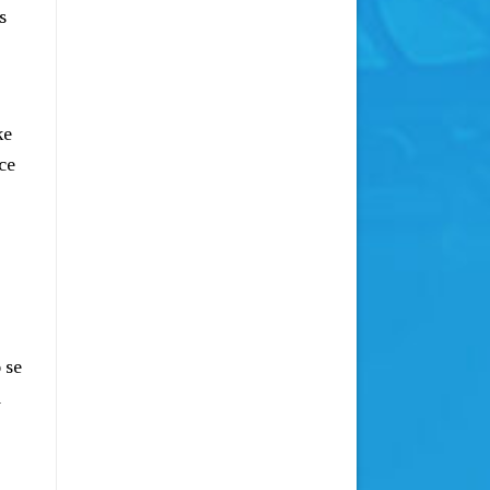
s
ke
ce
 se
n