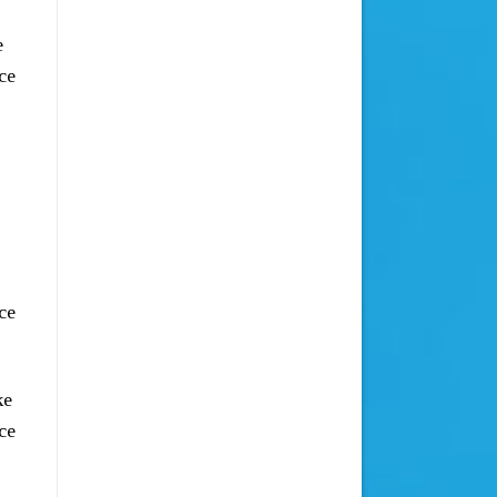
e
ce
ce
ke
ce