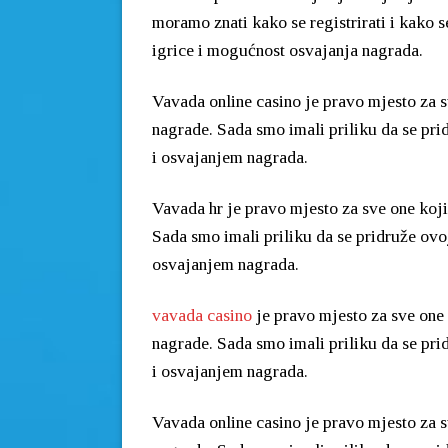
moramo znati kako se registrirati i kako 
igrice i mogućnost osvajanja nagrada.
Vavada online casino je pravo mjesto za sv
nagrade. Sada smo imali priliku da se pri
i osvajanjem nagrada.
Vavada hr je pravo mjesto za sve one koji 
Sada smo imali priliku da se pridruže ovoj
osvajanjem nagrada.
vavada casino
je pravo mjesto za sve one k
nagrade. Sada smo imali priliku da se pri
i osvajanjem nagrada.
Vavada online casino je pravo mjesto za sv