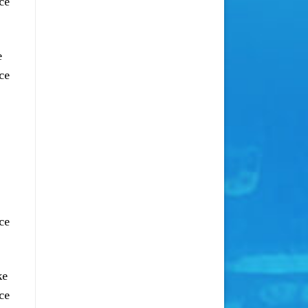
ce
e
ce
ce
ke
ce