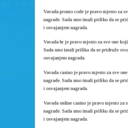
Vavada promo code je pravo mjesto za sve 
nagrade. Sada smo imali priliku da se pri
i osvajanjem nagrada.
Vavada hr je pravo mjesto za sve one koji 
Sada smo imali priliku da se pridruže ovoj
osvajanjem nagrada.
Vavada casino je pravo mjesto za sve one k
nagrade. Sada smo imali priliku da se pri
i osvajanjem nagrada.
Vavada online casino je pravo mjesto za sv
nagrade. Sada smo imali priliku da se pri
i osvajanjem nagrada.