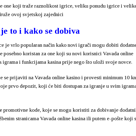
one koji traže raznolikost igrice, veliku ponudu igrice i velik
druže ovoj svjetskoj zajednici
je to i kako se dobiva
ce je vrlo popularan način kako novi igrači mogu dobiti dodatn
e posebno koristan za one koji su novi korisnici Vavada online
 igrama i funkcijama kasina prije nego što uloži svoje novce.
e se prijaviti na Vavada online kasino i provesti minimum 10 kn
je prvo depozit, koji će biti dostupan za igranje u svim igram
ne promotivne kode, koje se mogu koristiti za dobivanje dodatni
benim stranicama Vavada online kasina ili putem e-pošte koji 