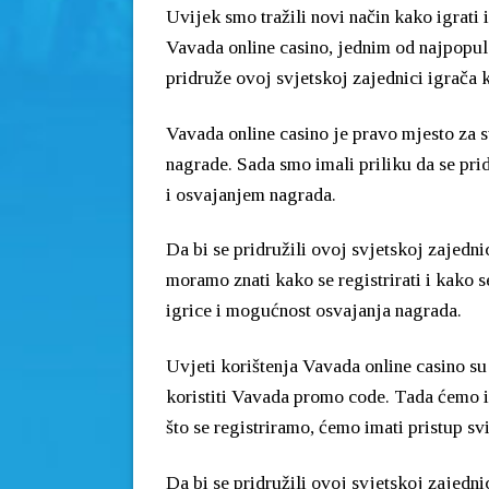
Uvijek smo tražili novi način kako igrati i
Vavada online casino, jednim od najpopular
pridruže ovoj svjetskoj zajednici igrača 
Vavada online casino je pravo mjesto za sv
nagrade. Sada smo imali priliku da se pri
i osvajanjem nagrada.
Da bi se pridružili ovoj svjetskoj zajedni
moramo znati kako se registrirati i kako 
igrice i mogućnost osvajanja nagrada.
Uvjeti korištenja Vavada online casino su 
koristiti Vavada promo code. Tada ćemo i
što se registriramo, ćemo imati pristup s
Da bi se pridružili ovoj svjetskoj zajedni