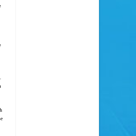
e
e
.
a
h
se